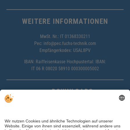
WEITERE INFORMATIONEN
MwSt. Nr.: IT 01368330211
Pec:
info@pec.fuchs-technik.com
Empfängerkodex: USAL8PV
IBAN: Raiffeisenkasse Hochpustertal: IBAN:
IT 06 R 08020 58910 000300005002
DOWNLOADS
Access Control
Parking Systems
Ski Storage