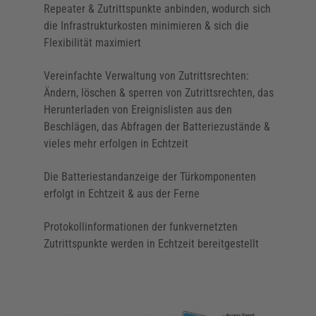
Hohe Sicherheit durch hochverschlüsselten
Repeater & Zutrittspunkte anbinden, wodurch sich
Datentransfer
die Infrastrukturkosten minimieren & sich die
Flexibilität maximiert
Mischsystem von SALTO SVN und SALTO Wireless
problemlos möglich
Vereinfachte Verwaltung von Zutrittsrechten:
Ändern, löschen & sperren von Zutrittsrechten, das
Nahtlos kombinierbar mit den anderen Salto
Herunterladen von Ereignislisten aus den
Kerntechnologien, funktioniert sowohl mit RFID-
Beschlägen, das Abfragen der Batteriezustände &
Ausweisen als auch mit digitalen Schlüsseln für
vieles mehr erfolgen in Echtzeit
Smartphones
Die Batteriestandanzeige der Türkomponenten
Selbst bei einer Unterbrechung bzw. Störung der
erfolgt in Echtzeit & aus der Ferne
Funkverbindung arbeitet das Zutrittssystem
weiterhin, da die virtuelle Vernetzung der
Protokollinformationen der funkvernetzten
batteriebetriebenen Beschläge & Zylinder über das
Zutrittspunkte werden in Echtzeit bereitgestellt
SALTO SVN aktiv bleibt
Bidirektionale Kommunikation überträgt Ereignisse
an den Zutrittspunkten an den Server &