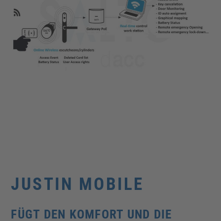
Aktualisierungen von Zutrittsrechten sowie
Sperrlisten an die Zutrittspunkte – immer in Echtzeit
Die sichere kabellose Kommunikation von BLUEnet
bietet eine Reihe von Integrationsmöglichkeiten für
ein erweitertes Zutrittsmanagement
Flexible Hardware & Systemkomponenten, die den
Infrastrukturbedarf minimieren. Multifunktionale
Geräte sorgen für eine einfache Integration in
bestehende Sicherheits- &
Gebäudemanagementsysteme
JUSTIN MOBILE
FÜGT DEN KOMFORT UND DIE