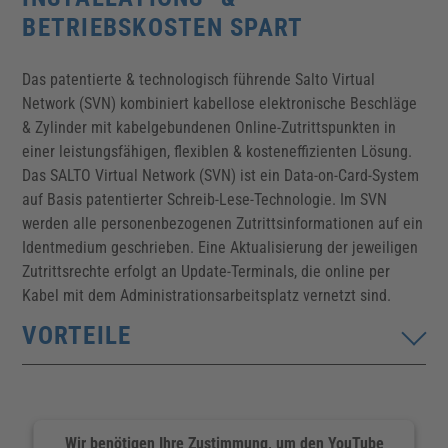
BETRIEBSKOSTEN SPART
Das patentierte & technologisch führende Salto Virtual
Network (SVN) kombiniert kabellose elektronische Beschläge
& Zylinder mit kabelgebundenen Online-Zutrittspunkten in
einer leistungsfähigen, flexiblen & kosteneffizienten Lösung.
Das SALTO Virtual Network (SVN) ist ein Data-on-Card-System
auf Basis patentierter Schreib-Lese-Technologie. Im SVN
werden alle personenbezogenen Zutrittsinformationen auf ein
Identmedium geschrieben. Eine Aktualisierung der jeweiligen
Zutrittsrechte erfolgt an Update-Terminals, die online per
Kabel mit dem Administrationsarbeitsplatz vernetzt sind.
VORTEILE
Kostengünstige, schnelle & einfache Installation, da
nur die Update-Terminals eine Verkabelung
benötigen
Wir benötigen Ihre Zustimmung, um den YouTube