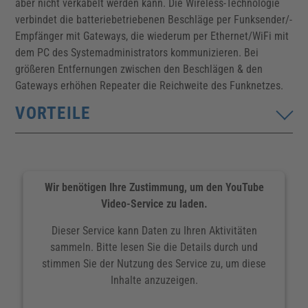
aber nicht verkabelt werden kann. Die Wireless-Technologie
verbindet die batteriebetriebenen Beschläge per Funksender/-
Empfänger mit Gateways, die wiederum per Ethernet/WiFi mit
dem PC des Systemadministrators kommunizieren. Bei
größeren Entfernungen zwischen den Beschlägen & den
Gateways erhöhen Repeater die Reichweite des Funknetzes.
VORTEILE
Kostengünstige, schnelle & einfache Installation, da
komplett unverkabelt
Wir benötigen Ihre Zustimmung, um den YouTube
Echtzeitkontrolle, -steuerung & -verwaltung aller
Video-Service zu laden.
Zutrittspunkte aus der Ferne von einem oder
mehreren Administratorplätzen
Dieser Service kann Daten zu Ihren Aktivitäten
sammeln. Bitte lesen Sie die Details durch und
Rüsten Sie eine beliebige Anzahl von Türen mit
stimmen Sie der Nutzung des Service zu, um diese
BLUEnet Wireless aus, & das zu wesentlich
Inhalte anzuzeigen.
geringeren Kosten als bei herkömmlichen