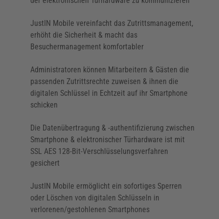
der elektronischen Türhardware zu kommunizieren
Sie Wartungsbedarf, haben Sie den Überblick über
die Türnutzung – alles in Echtzeit
JustIN Mobile vereinfacht das Zutrittsmanagement,
erhöht die Sicherheit & macht das
Zur Erhöhung der Sicherheit werden keine
Besuchermanagement komfortabler
Informationen in der JustIN Mobile Technologie von
Salto & der JustIN Mobile Cloud gespeichert, die
Administratoren können Mitarbeitern & Gästen die
lediglich als Übermittler dienen
passenden Zutrittsrechte zuweisen & ihnen die
digitalen Schlüssel in Echtzeit auf ihr Smartphone
schicken
Die Datenübertragung & -authentifizierung zwischen
Smartphone & elektronischer Türhardware ist mit
SSL AES 128-Bit-Verschlüsselungsverfahren
gesichert
JustIN Mobile ermöglicht ein sofortiges Sperren
oder Löschen von digitalen Schlüsseln in
verlorenen/gestohlenen Smartphones