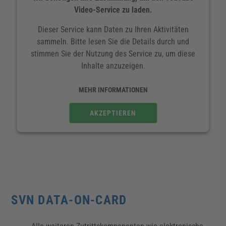
Video-Service zu laden.
Zutrittsrechte werden sofort aktiviert. Sie müssen
nicht einzelne Türen ablaufen, um die Zutrittsrechte
Dieser Service kann Daten zu Ihren Aktivitäten
zu aktualisieren, wie bei reinen Offline-Anlagen
sammeln. Bitte lesen Sie die Details durch und
stimmen Sie der Nutzung des Service zu, um diese
Steuerung & Verwaltung aller Zutrittspunkte von
Inhalte anzuzeigen.
mehreren Gebäuden aus der Ferne von einem oder
mehreren Administratorplätzen
MEHR INFORMATIONEN
Alle gängigen RFID-Verfahren möglich, auch
AKZEPTIEREN
Multiapplikation
Verbessert die Zutrittskontrolle in gesamten
Liegenschaften durch die Nutzung von
gruppenbasierten Zutrittsberechtigungen
Präzise Zutrittsrechte für definierte Gebäude,
SVN DATA-ON-CARD
Bereiche & Türen für bestimmte Zeiträume