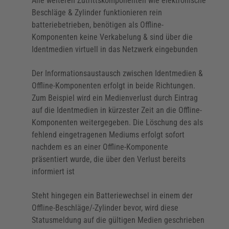
Alle weiteren Zutrittskomponenten wie elektronische
Das System überwacht den Batteriestand in den
Beschläge & Zylinder funktionieren rein
Beschlägen & Zylindern & warnt bei schwachen
batteriebetrieben, benötigen als Offline-
Batterien
Komponenten keine Verkabelung & sind über die
Identmedien virtuell in das Netzwerk eingebunden
Hohe Sicherheit durch verschlüsselten Datentransfer
Der Informationsaustausch zwischen Identmedien &
Löschen Sie verlorene Ausweise mit einem
Offline-Komponenten erfolgt in beide Richtungen.
Mausklick. Halten Sie die Ausweise durch die
Zum Beispiel wird ein Medienverlust durch Eintrag
normalen täglichen Bewegungen der Benutzer
auf die Identmedien in kürzester Zeit an die Offline-
ständig auf dem neuesten Stand
Komponenten weitergegeben. Die Löschung des als
fehlend eingetragenen Mediums erfolgt sofort
Hohe Investitionssicherheit, da das SALTO SVN
nachdem es an einer Offline-Komponente
System bedarfsgerecht mitwachsen kann, bis zu
präsentiert wurde, die über den Verlust bereits
64.000 Türen, auch an mehreren Standorten,
informiert ist
länderunabhängig
Steht hingegen ein Batteriewechsel in einem der
Selbst bei einem Stromausfall funktioniert das
Offline-Beschläge/-Zylinder bevor, wird diese
Zutrittssystem aufgrund der batteriebetriebenen
Statusmeldung auf die gültigen Medien geschrieben
Beschläge & Zylinder