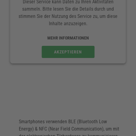
Dieser Service kann Daten zu Ihren Aktivitäten
Die außergewöhnliche Leistungsfähigkeit &
sammeln. Bitte lesen Sie die Details durch und
Benutzerfreundlichkeit der JustIN Mobile App
stimmen Sie der Nutzung des Service zu, um diese
ermöglicht es Betreibern, Mitarbeitern,
Inhalte anzuzeigen.
Dienstleistern & Besuchern einen modernen,
marktführenden & intelligenten Zutritt zu bieten
MEHR INFORMATIONEN
Anti-Cloning-Technologie & Best Practices für die
AKZEPTIEREN
Datenintegrität sorgen dafür, dass die Daten schnell
& sicher übertragen werden
Durch den jederzeitigen & ortsunabhängigen Zugriff
auf das System haben Administratoren die Kontrolle
über alle Zutrittspunkte von einer zentralen,
benutzerfreundlichen Plattform aus & sparen so Zeit
bei der Zutrittsverwaltung
Smartphones verwenden BLE (Bluetooth Low
Erhalten Sie den aktuellen Batteriestand der
Energy) & NFC (Near Field Communication), um mit
elektronischen Beschläge & Zylinder, identifizieren