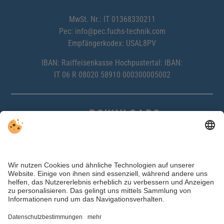
MwSt. Nr.: IT 01368330211
Pec:
info@pec.fuchs-technik.com
Empfängerkodex: USAL8PV
IBAN: Raiffeisenkasse Hochpustertal: IBAN:
IT 06 R 08020 58910 000300005002
DOWNLOADS
Access Control
Parking Systems
Ski Storage
Referenzen Access Control
Referenzen Ski Storage