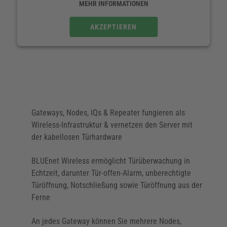
verkabelten Lösungen für die Zutrittskontrolle
MEHR INFORMATIONEN
Bei einer Unterbrechung bzw. Störung der
AKZEPTIEREN
Funkverbindung arbeitet das Zutrittssystem
weiterhin, da die virtuelle Vernetzung der
batteriebetriebenen Beschläge & Zylinder über das
Salto SVN aktiv bleibt. Das stellt sicher, dass
Benutzer nicht ausgesperrt werden & verhindert
unerwünschten Zutritt
Gateways, Nodes, IQs & Repeater fungieren als
Mit Salto BLUEnet ist es möglich, die
Wireless-Infrastruktur & vernetzen den Server mit
Zutrittsberechtigungen der Nutzer kabellos zu
der kabellosen Türhardware
aktualisieren, was die Flexibilität des SVN noch
einmal deutlich erweitert (SVN-Flex)
BLUEnet Wireless ermöglicht Türüberwachung in
Echtzeit, darunter Tür-offen-Alarm, unberechtigte
Der Stromverbrauch der über BLUEnet
Türöffnung, Notschließung sowie Türöffnung aus der
funkvernetzten Türhardware entspricht nahezu dem
Ferne
der Standardversionen der Türhardware von Salto
An jedes Gateway können Sie mehrere Nodes,