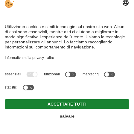
IBAN: Cassa Raiffeisen Alta Pusteria: IBAN:
IT 06 R 08020 58910 000300005002
DOWNLOADS
Access Control
Parking Systems
Ski Storage
Riferimenti Access Control
Riferimenti Ski Storage