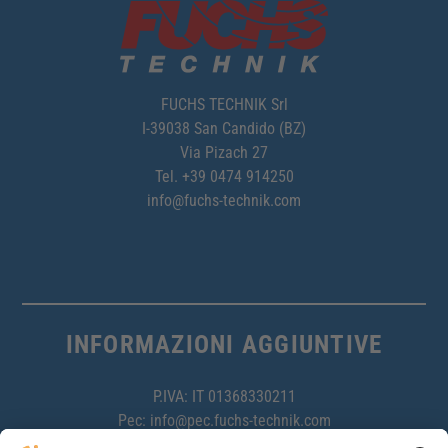
FUCHS TECHNIK Srl
I-39038 San Candido (BZ)
Via Pizach 27
Tel.
+39 0474 914250
info@fuchs-technik.com
INFORMAZIONI AGGIUNTIVE
P.IVA: IT 01368330211
Pec:
info@pec.fuchs-technik.com
Codice destinatario: USAL8PV