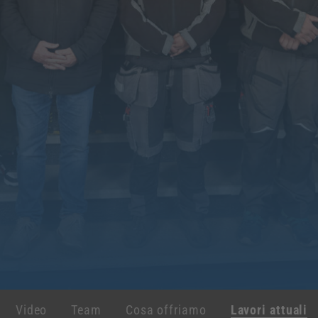
Video
Team
Cosa offriamo
Lavori attuali